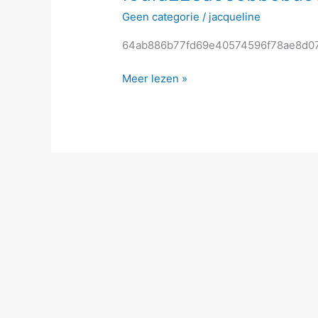
Geen categorie
/
jacqueline
64ab886b77fd69e40574596f78ae8d0
Meer lezen »