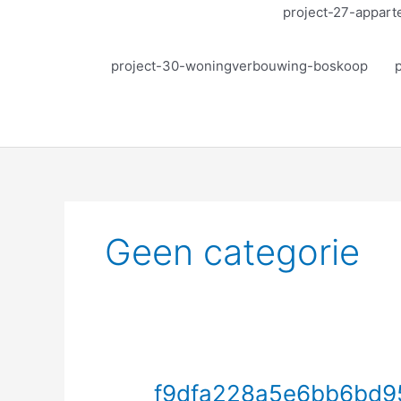
project-27-appar
project-30-woningverbouwing-boskoop
Geen categorie
f9dfa228a5e6bb6bd957b914446efb4d
f9dfa228a5e6bb6bd9