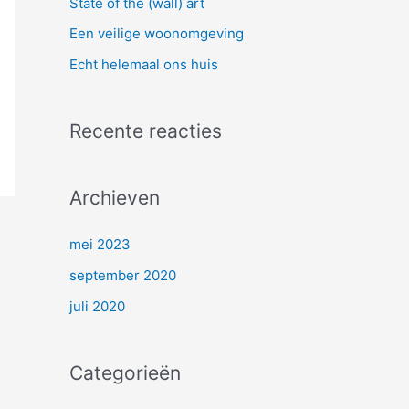
State of the (wall) art
r
Een veilige woonomgeving
:
Echt helemaal ons huis
Recente reacties
Archieven
mei 2023
september 2020
juli 2020
Categorieën