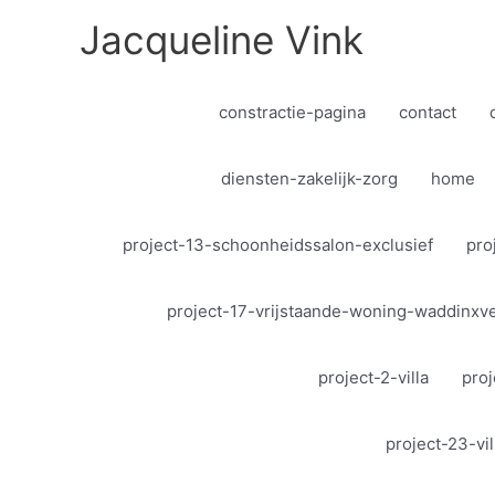
Ga
Jacqueline Vink
naar
de
inhoud
constractie-pagina
contact
diensten-zakelijk-zorg
home
project-13-schoonheidssalon-exclusief
pro
project-17-vrijstaande-woning-waddinxv
project-2-villa
proj
project-23-vi