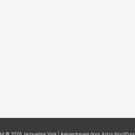
ght © 2026
Jacqueline Vink
| Aangedreven door
Astra WordPre