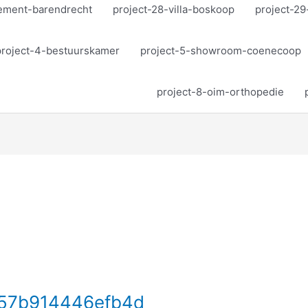
tement-barendrecht
project-28-villa-boskoop
project-29
project-4-bestuurskamer
project-5-showroom-coenecoop
project-8-oim-orthopedie
57b914446efb4d