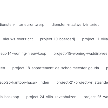
diensten-interieurontwerp
diensten-maatwerk-interieur
nieuws-overzicht
project-10-boerderij
project-11-vil
ject-14-woning-nieuwkoop
project-15-woning-waddinxvee
een
project-18-appartement-de-schoolmeester-gouda
p
ect-20-kantoor-hacar-lijnden
project-21-project-vrijstaan
lla-boskoop
project-24-villa-zevenhuizen
project-25-w