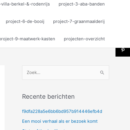
-villa-berkel-&-rodenrijs
project-3-aba-banden
project-6-de-booij
project-7-graanmaalderij
project-9-maatwerk-kasten
projecten-overzicht
Z
o
e
Recente berichten
k
n
f9dfa228a5e6bb6bd957b914446efb4d
a
Een mooi verhaal als er bezoek komt
a