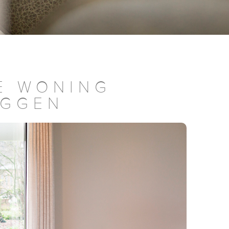
E WONING
UGGEN