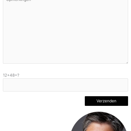
12+48=?