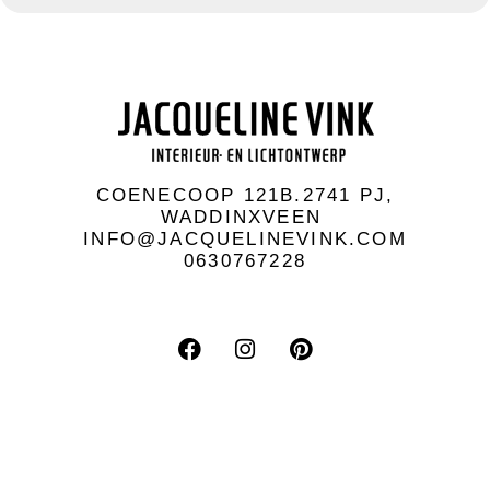
COENECOOP 121B.2741 PJ,
WADDINXVEEN
INFO@JACQUELINEVINK.COM
0630767228
F
I
P
a
n
i
c
s
n
e
t
t
b
a
e
o
g
r
o
r
e