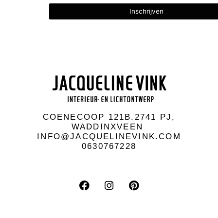
COENECOOP 121B.2741 PJ,
WADDINXVEEN
INFO@JACQUELINEVINK.COM
0630767228
F
I
P
a
n
i
c
s
n
e
t
t