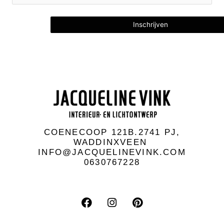
COENECOOP 121B.2741 PJ,
WADDINXVEEN
INFO@JACQUELINEVINK.COM
0630767228
F
I
P
a
n
i
c
s
n